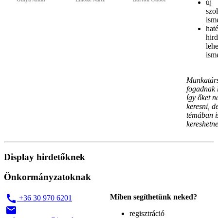
új
szo
ism
hat
hird
leh
ism
Munkatár
fogadnak 
így őket 
keresni, d
témában i
kereshetne
Display hirdetőknek
Önkormányzatoknak
call
Miben segíthetünk neked?
+36 30 970 6201
email
regisztráció