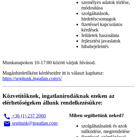
személyes adatok törlése,
módosítása
szolgáltatások,
hirdetéscsomagok
fizetéssel kapcsolatos
kérdések
felületek használata
fejlesztési javaslatok
hibabejelentés
Munkanapokon 10-17:00 között várjuk hívásod.
Magánhirdetőként kérdéseidre itt is választ kaphatsz:
https://segitunk.ingatlan.com/s/
Közvetítőknek, ingatlanirodáknak ezeken az
elérhetőségeken állunk rendelkezésükre:
call
Miben segíthetünk neked?
+36 (1) 237 2060
email
segitunk@ingatlan.com
szolgáltatásaink és azok
működése, megrendelése
fizetéssel, számlázással,