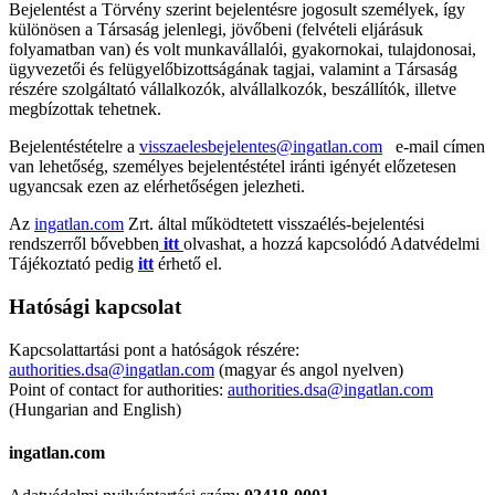
Bejelentést a Törvény szerint bejelentésre jogosult személyek, így
különösen a Társaság jelenlegi, jövőbeni (felvételi eljárásuk
folyamatban van) és volt munkavállalói, gyakornokai, tulajdonosai,
ügyvezetői és felügyelőbizottságának tagjai, valamint a Társaság
részére szolgáltató vállalkozók, alvállalkozók, beszállítók, illetve
megbízottak tehetnek.
Bejelentéstételre a
visszaelesbejelentes@ingatlan.com
e-mail címen
van lehetőség, személyes bejelentéstétel iránti igényét előzetesen
ugyancsak ezen az elérhetőségen jelezheti.
Az
ingatlan.com
Zrt. által működtetett visszaélés-bejelentési
rendszerről bővebben
itt
olvashat, a hozzá kapcsolódó Adatvédelmi
Tájékoztató pedig
itt
érhető el.
Hatósági kapcsolat
Kapcsolattartási pont a hatóságok részére:
authorities.dsa@ingatlan.com
(magyar és angol nyelven)
Point of contact for authorities:
authorities.dsa@ingatlan.com
(Hungarian and English)
ingatlan.com