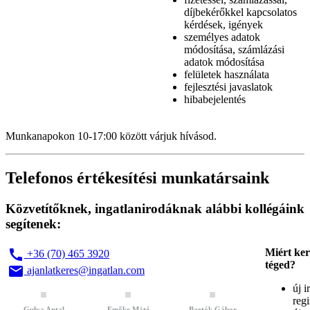
díjbekérőkkel kapcsolatos
kérdések, igények
személyes adatok
módosítása, számlázási
adatok módosítása
felületek használata
fejlesztési javaslatok
hibabejelentés
Munkanapokon 10-17:00 között várjuk hívásod.
Telefonos értékesítési munkatársaink
Közvetítőknek, ingatlanirodáknak alábbi kollégáink
segítenek:
call
Miért ke
+36 (70) 465 3920
téged?
email
ajanlatkeres@ingatlan.com
új i
regi
Gulya Antal
Emőke Máté
Bartók Gábor