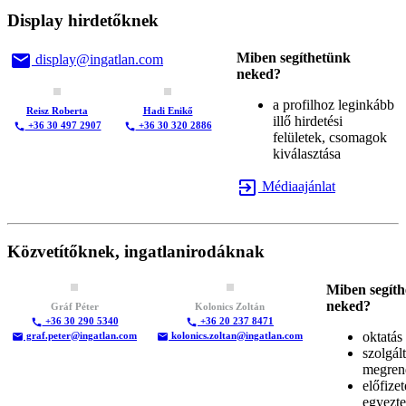
Display hirdetőknek
email
Miben segíthetünk
display@ingatlan.com
neked?
a profilhoz leginkább
Reisz Roberta
Hadi Enikő
illő hirdetési
+36 30 497 2907
+36 30 320 2886
call
call
felületek, csomagok
kiválasztása
exit_to_app
Médiaajánlat
Közvetítőknek, ingatlanirodáknak
Miben segít
neked?
Gráf Péter
Kolonics Zoltán
+36 30 290 5340
+36 20 237 8471
call
call
oktatás
graf.peter@ingatlan.com
kolonics.zoltan@ingatlan.com
email
email
szolgált
megren
előfize
egyezte