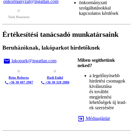
onkormanyzat@ingatlan.com
önkormányzati
szolgáltatásokkal
kapcsolatos kérdések
Türk Henriette
Értékesítési tanácsadó munkatársaink
Beruházóknak, lakóparkot hirdetőknek
email
Miben segíthetünk
lakopark@ingatlan.com
neked?
a legelőnyösebb
Reisz Roberta
Hadi Enikő
hirdetési csomagok
+36 30 497 2907
+36 30 320 2886
call
call
kiválasztása
és további
megjelenési
lehetőségek új lead-
ek szerzésére
exit_to_app
Médiaajánlat