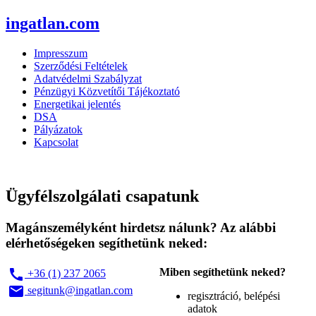
ingatlan.com
Impresszum
Szerződési Feltételek
Adatvédelmi Szabályzat
Pénzügyi Közvetítői Tájékoztató
Energetikai jelentés
DSA
Pályázatok
Kapcsolat
Ügyfélszolgálati csapatunk
Magánszemélyként hirdetsz nálunk? Az alábbi
elérhetőségeken segíthetünk neked:
call
Miben segíthetünk neked?
+36 (1) 237 2065
email
segitunk@ingatlan.com
regisztráció, belépési
adatok