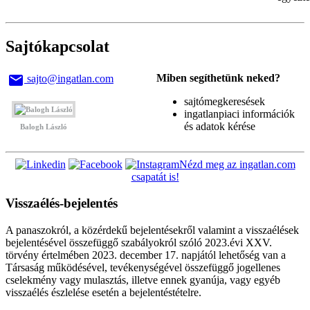
Sajtókapcsolat
email
Miben segíthetünk neked?
sajto@ingatlan.com
sajtómegkeresések
ingatlanpiaci információk
és adatok kérése
Balogh László
Nézd meg az ingatlan.com
csapatát is!
Visszaélés-bejelentés
A panaszokról, a közérdekű bejelentésekről valamint a visszaélések
bejelentésével összefüggő szabályokról szóló 2023.évi XXV.
törvény értelmében 2023. december 17. napjától lehetőség van a
Társaság működésével, tevékenységével összefüggő jogellenes
cselekmény vagy mulasztás, illetve ennek gyanúja, vagy egyéb
visszaélés észlelése esetén a bejelentéstételre.