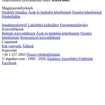
Adatvédelmi nyilvántartási szám:
03418-0001
Magánszemélyeknek
Hirdetés feladása
Árak és hirdetési lehetőségek
Fizetési lehetőségek
Hirdetőtábla
Ingatlanoskereső
Lakáshitel-kalkulátor
Energiatanúsítvány
Közvetítőknek
Belépés közvetítőknek
Árak és hirdetési lehetőségek
Fizetési
lehetőségek
Regisztráció közvetítőknek
Csapatunk
Kik vagyunk
Állások
Kapcsolat
+36 1 237 2065
Összes elérhetőségünk
© ingatlan.com - 1999 - 2026
Általános Szerződési Feltételek
Facebook