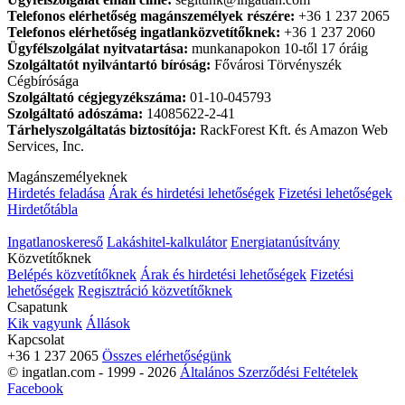
Telefonos elérhetőség magánszemélyek részére:
+36 1 237 2065
Telefonos elérhetőség ingatlanközvetítőknek:
+36 1 237 2060
Ügyfélszolgálat nyitvatartása:
munkanapokon 10-től 17 óráig
Szolgáltatót nyilvántartó bíróság:
Fővárosi Törvényszék
Cégbírósága
Szolgáltató cégjegyzékszáma:
01-10-045793
Szolgáltató adószáma:
14085622-2-41
Tárhelyszolgáltatás biztosítója:
RackForest Kft. és Amazon Web
Services, Inc.
Magánszemélyeknek
Hirdetés feladása
Árak és hirdetési lehetőségek
Fizetési lehetőségek
Hirdetőtábla
Ingatlanoskereső
Lakáshitel-kalkulátor
Energiatanúsítvány
Közvetítőknek
Belépés közvetítőknek
Árak és hirdetési lehetőségek
Fizetési
lehetőségek
Regisztráció közvetítőknek
Csapatunk
Kik vagyunk
Állások
Kapcsolat
+36 1 237 2065
Összes elérhetőségünk
© ingatlan.com - 1999 - 2026
Általános Szerződési Feltételek
Facebook