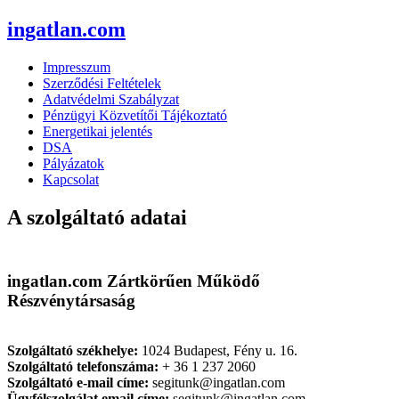
ingatlan.com
Impresszum
Szerződési Feltételek
Adatvédelmi Szabályzat
Pénzügyi Közvetítői Tájékoztató
Energetikai jelentés
DSA
Pályázatok
Kapcsolat
A szolgáltató adatai
ingatlan.com Zártkörűen Működő
Részvénytársaság
Szolgáltató székhelye:
1024 Budapest, Fény u. 16.
Szolgáltató telefonszáma:
+ 36 1 237 2060
Szolgáltató e-mail címe:
segitunk@ingatlan.com
Ügyfélszolgálat email címe:
segitunk@ingatlan.com